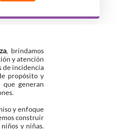
za
, brindamos
ción y atención
s de incidencia
de propósito y
o que generan
ones.
miso y enfoque
emos construir
 niños y niñas.