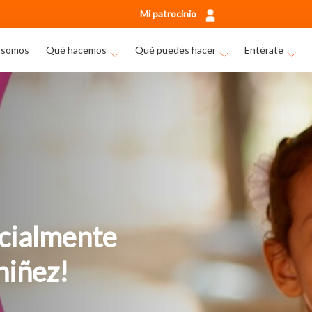
Mi patrocinio
 somos
Qué hacemos
Qué puedes hacer
Entérate
ocialmente
niñez!