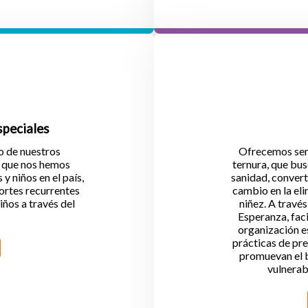
speciales
o de nuestros
Ofrecemos semi
o que nos hemos
ternura, que busc
y niños en el país,
sanidad, convert
portes recurrentes
cambio en la eli
ños a través del
niñez. A travé
Esperanza, fac
organización e
prácticas de pre
promuevan el b
vulnerab