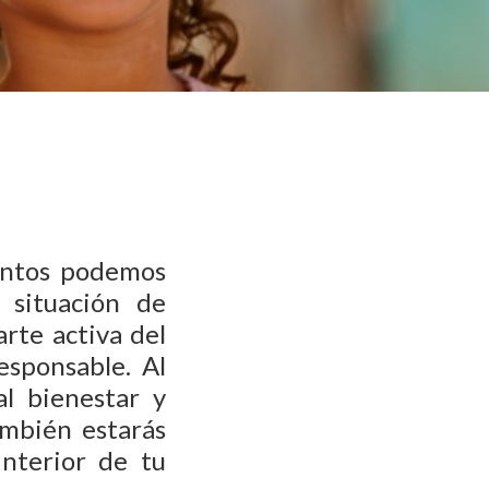
untos podemos
 situación de
arte activa del
sponsable. Al
al bienestar y
ambién estarás
interior de tu