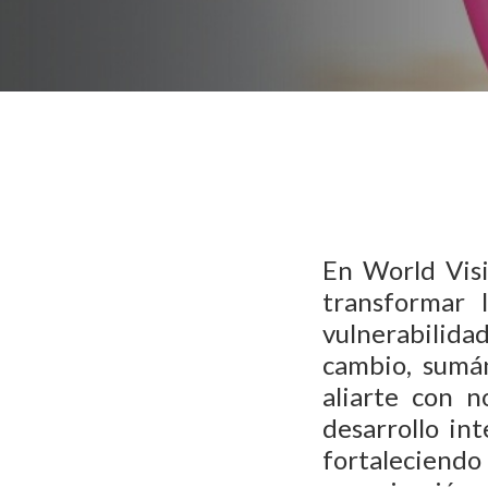
En World Vis
transformar 
vulnerabilidad
cambio, sumá
aliarte con n
desarrollo in
fortaleciendo