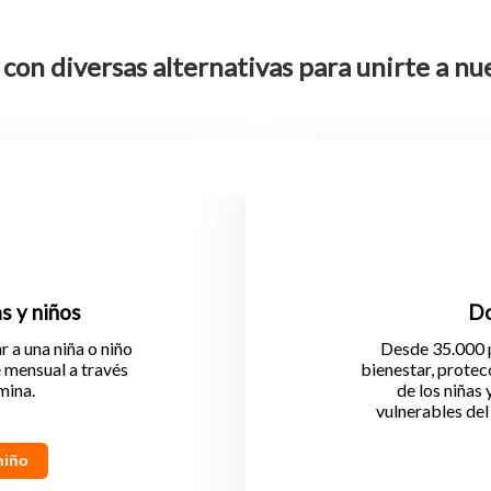
on diversas alternativas para unirte a nu
s y niños
Do
 a una niña o niño
Desde 35.000 p
e mensual a través
bienestar, protec
mina.
de los niñas
vulnerables del
niño