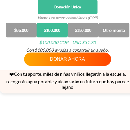
Donación Única
Valores en pesos colombianos (COP)
$65.000
$100.000
$150.000
Otro monto
$100.000 COP ≈ USD $31.70
Con $100,000 ayudas a construir un sueño .
DONAR AHORA
❤️
Con tu aporte, miles de niñ
a
s y niñ
o
s llegarán a la escuela,
recogerán
agua
potable
y a
lcanzarán
un futuro que hoy
parece
lejano