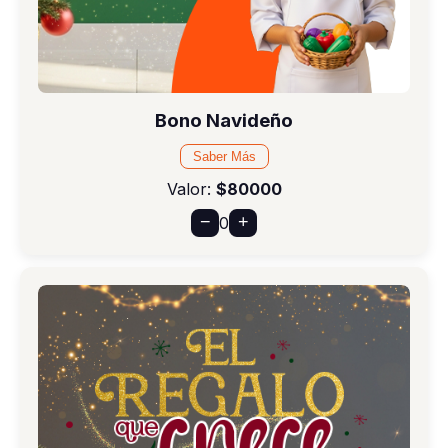
Bono Navideño
Saber Más
Valor:
$80000
−
+
0