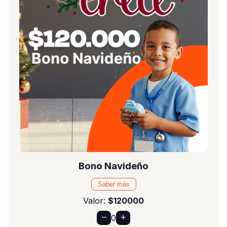
Bono Navideño
Saber más
Valor:
$120000
−
+
0