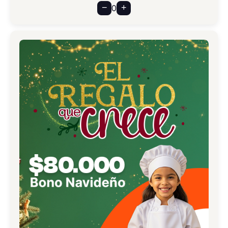
−
+
0